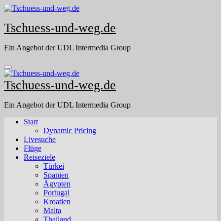
Skip
to
Tschuess-und-weg.de
content
Ein Angebot der UDL Intermedia Group
Tschuess-und-weg.de
Ein Angebot der UDL Intermedia Group
Start
Dynamic Pricing
Livesuche
Flüge
Reiseziele
Türkei
Spanien
Ägypten
Portugal
Kroatien
Malta
Thailand