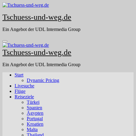
Skip
to
Tschuess-und-weg.de
content
Ein Angebot der UDL Intermedia Group
Tschuess-und-weg.de
Ein Angebot der UDL Intermedia Group
Start
Dynamic Pricing
Livesuche
Flüge
Reiseziele
Türkei
Spanien
Ägypten
Portugal
Kroatien
Malta
Thailand