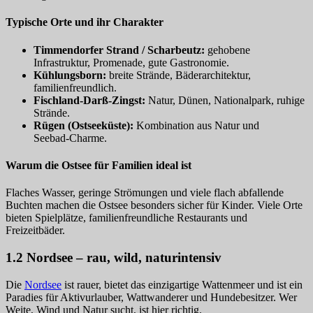
Typische Orte und ihr Charakter
Timmendorfer Strand / Scharbeutz:
gehobene
Infrastruktur, Promenade, gute Gastronomie.
Kühlungsborn:
breite Strände, Bäderarchitektur,
familienfreundlich.
Fischland‑Darß‑Zingst:
Natur, Dünen, Nationalpark, ruhige
Strände.
Rügen (Ostseeküste):
Kombination aus Natur und
Seebad‑Charme.
Warum die Ostsee für Familien ideal ist
Flaches Wasser, geringe Strömungen und viele flach abfallende
Buchten machen die Ostsee besonders sicher für Kinder. Viele Orte
bieten Spielplätze, familienfreundliche Restaurants und
Freizeitbäder.
1.2 Nordsee – rau, wild, naturintensiv
Die
Nordsee
ist rauer, bietet das einzigartige Wattenmeer und ist ein
Paradies für Aktivurlauber, Wattwanderer und Hundebesitzer. Wer
Weite, Wind und Natur sucht, ist hier richtig.