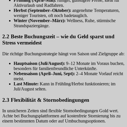
Frühling (April–Mai):
ruhiger, günstigere Preise, ideal für
Aktivurlaub und Radfahren.
Herbst (September–Oktober):
angenehme Temperaturen,
weniger Touristen, oft noch badetauglich.
Winter (November–März):
Wellness, Ruhe, stürmische
Strandspaziergänge.
2.2 Beste Buchungszeit – wie du Geld sparst und
Stress vermeidest
Die richtige Buchungsstrategie hängt von Saison und Zielgruppe ab:
Hauptsaison (Juli/August):
9–12 Monate im Voraus buchen,
besonders für familienfreundliche Unterkünfte.
Nebensaison (April–Juni, Sept):
2–4 Monate Vorlauf reicht
meist.
Last Minute:
Kann in Frühling/Herbst funktionieren; im
Juli/August selten.
2.3 Flexibilität & Stornobedingungen
In unsicheren Zeiten sind flexible Stornobedingungen Gold wert.
Achte bei Buchungsplattformen auf kostenfreie Stornierung bis zu
einem bestimmten Datum oder auf Umbuchungsoptionen.