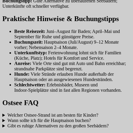
Buchungstipp:
Gute Alternative zu überlaufenen Seebädern;
Unterkünfte oft schneller verfügbar.
Praktische Hinweise & Buchungstipps
Beste Reisezeit:
Juni–August für Baden; April–Mai und
September für Ruhe und günstigere Preise.
Buchungszeit:
Hauptsaison (Juli/August) 9–12 Monate
vorher; Nebensaison 2–4 Monate.
Unterkunftstyp:
Ferienwohnung lohnt sich für Familien
(Küche, Platz); Hotels für Komfort und Service.
Anreise:
Viele Orte sind gut mit Auto und Bahn erreichbar;
strandnahe Parkplätze sind begrenzt.
Hunde:
Viele Strände erlauben Hunde außerhalb der
Hauptsaison oder an ausgewiesenen Hundestränden.
Schlechtwetter:
Erlebnisbäder, Museen und
Indoor‑Spielplätze sind in fast allen Regionen vorhanden.
Ostsee FAQ
Welcher Ostsee‑Strand ist am besten für Kinder?
Wann sollte ich für die Hauptsaison buchen?
Gibt es ruhige Alternativen zu den großen Seebädern?