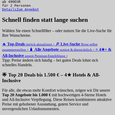
ab
490
EUR
für 2 Personen
Details
Zum Angebot
Schnell finden statt lange suchen
Wählen Sie einen Schnellfilter – oder nutzen Sie die Live-Suche für
Ihre Wunschreise.
🔥
Top-Deals
›
🔎
Live-Suche
täglich aktualisiert
Reise selbst
›
🧳
Alle Angebote
›
⭐
4★+ &
zusammenstellen
sortiert & übersichtlich
All-Inclusive
›
unsere Premium-Empfehlung
Tipp: Preise ändern sich häufig – bei guten Deals lohnt sich
schnelles Handeln.
🌟 Top 20 Deals bis 1.500 € – 4★ Hotels & All-
Inclusive
Für alle, die etwas mehr Komfort wünschen, zeigen wir Dir unsere
Top 20 Angebote bis 1.000 €
mit hochwertigen 4-Sterne Hotels
und All-Inclusive Verpflegung. Diese Reisen kombinieren attraktive
Preise mit gehobener Ausstattung, gutem Service und
unvergesslichen Urlaubsmomenten.