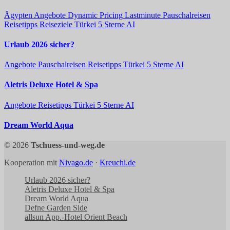
Ägypten
Angebote
Dynamic Pricing
Lastminute
Pauschalreisen
Reisetipps
Reiseziele
Türkei 5 Sterne AI
Urlaub 2026 sicher?
Angebote
Pauschalreisen
Reisetipps
Türkei 5 Sterne AI
Aletris Deluxe Hotel & Spa
Angebote
Reisetipps
Türkei 5 Sterne AI
Dream World Aqua
© 2026
Tschuess-und-weg.de
Kooperation mit
Nivago.de
·
Kreuchi.de
Urlaub 2026 sicher?
Aletris Deluxe Hotel & Spa
Dream World Aqua
Defne Garden Side
allsun App.-Hotel Orient Beach