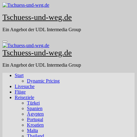
Skip
to
Tschuess-und-weg.de
content
Ein Angebot der UDL Intermedia Group
Tschuess-und-weg.de
Ein Angebot der UDL Intermedia Group
Start
Dynamic Pricing
Livesuche
Flüge
Reiseziele
Türkei
Spanien
Ägypten
Portugal
Kroatien
Malta
Thailand