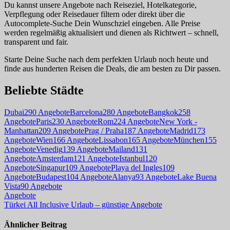
Du kannst unsere Angebote nach Reiseziel, Hotelkategorie,
Verpflegung oder Reisedauer filtern oder direkt über die
Autocomplete-Suche Dein Wunschziel eingeben. Alle Preise
werden regelmäßig aktualisiert und dienen als Richtwert – schnell,
transparent und fair.
Starte Deine Suche nach dem perfekten Urlaub noch heute und
finde aus hunderten Reisen die Deals, die am besten zu Dir passen.
Beliebte Städte
Dubai
290 Angebote
Barcelona
280 Angebote
Bangkok
258
Angebote
Paris
230 Angebote
Rom
224 Angebote
New York -
Manhattan
209 Angebote
Prag / Praha
187 Angebote
Madrid
173
Angebote
Wien
166 Angebote
Lissabon
165 Angebote
München
155
Angebote
Venedig
139 Angebote
Mailand
131
Angebote
Amsterdam
121 Angebote
Istanbul
120
Angebote
Singapur
109 Angebote
Playa del Ingles
109
Angebote
Budapest
104 Angebote
Alanya
93 Angebote
Lake Buena
Vista
90 Angebote
Beitragsnavigation
Angebote
Türkei All Inclusive Urlaub – günstige Angebote
Ähnlicher Beitrag