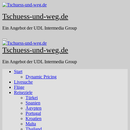
Skip
to
Tschuess-und-weg.de
content
Ein Angebot der UDL Intermedia Group
Tschuess-und-weg.de
Ein Angebot der UDL Intermedia Group
Start
Dynamic Pricing
Livesuche
Flüge
Reiseziele
Türkei
Spanien
Ägypten
Portugal
Kroatien
Malta
Thailand