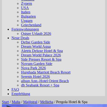
Zypern
USA
Italien
Bulgarien
Ungarn
Griechenland
Ferienwohnungen
Ostsee Urlaub 2026
Neue Deals
Defne Garden Side
Dream World Aqua
Aletris Deluxe Hotel & Spa
Dream World Palace 2026
Side Prenses Resort & Spa
Novum Garden Side
Nova Park 2026
Hurghada Marriott Beach Resort
Serenis Hotel 2026
allsun App.-Hotel Orient Beach
db Seabank Resort + Spa
FAQ
Empfehlung
Start
/
Malta
/
Majjistral
/
Mellieha
/
Pergola Hotel & Spa