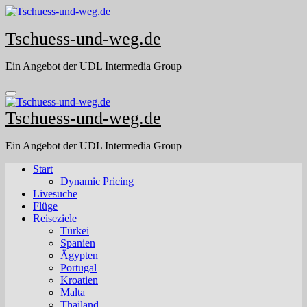
Skip
to
Tschuess-und-weg.de
content
Ein Angebot der UDL Intermedia Group
Tschuess-und-weg.de
Ein Angebot der UDL Intermedia Group
Start
Dynamic Pricing
Livesuche
Flüge
Reiseziele
Türkei
Spanien
Ägypten
Portugal
Kroatien
Malta
Thailand