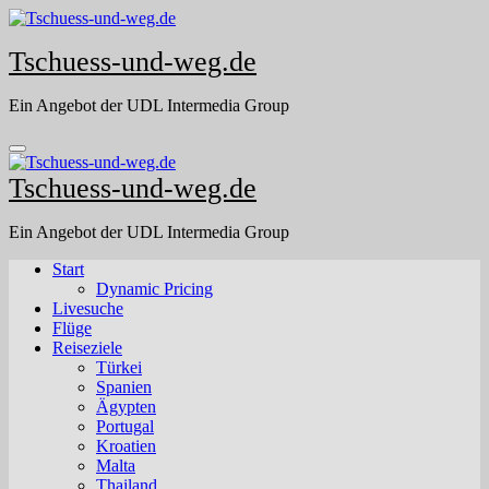
Skip
to
Tschuess-und-weg.de
content
Ein Angebot der UDL Intermedia Group
Tschuess-und-weg.de
Ein Angebot der UDL Intermedia Group
Start
Dynamic Pricing
Livesuche
Flüge
Reiseziele
Türkei
Spanien
Ägypten
Portugal
Kroatien
Malta
Thailand