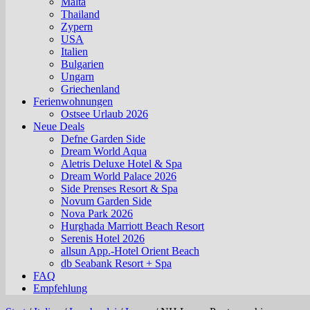
Malta
Thailand
Zypern
USA
Italien
Bulgarien
Ungarn
Griechenland
Ferienwohnungen
Ostsee Urlaub 2026
Neue Deals
Defne Garden Side
Dream World Aqua
Aletris Deluxe Hotel & Spa
Dream World Palace 2026
Side Prenses Resort & Spa
Novum Garden Side
Nova Park 2026
Hurghada Marriott Beach Resort
Serenis Hotel 2026
allsun App.-Hotel Orient Beach
db Seabank Resort + Spa
FAQ
Empfehlung