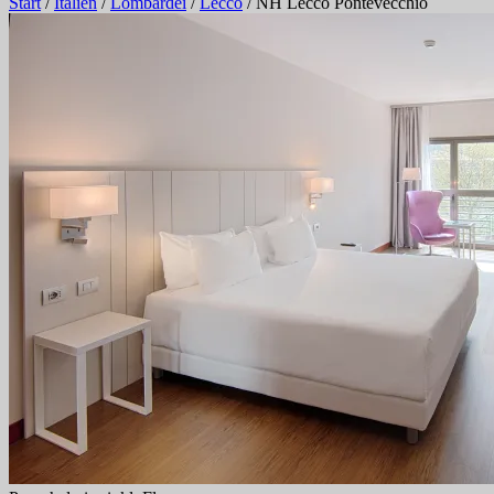
Start
/
Italien
/
Lombardei
/
Lecco
/
NH Lecco Pontevecchio