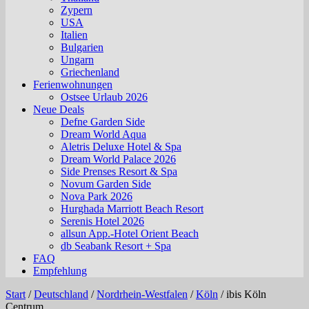
Zypern
USA
Italien
Bulgarien
Ungarn
Griechenland
Ferienwohnungen
Ostsee Urlaub 2026
Neue Deals
Defne Garden Side
Dream World Aqua
Aletris Deluxe Hotel & Spa
Dream World Palace 2026
Side Prenses Resort & Spa
Novum Garden Side
Nova Park 2026
Hurghada Marriott Beach Resort
Serenis Hotel 2026
allsun App.-Hotel Orient Beach
db Seabank Resort + Spa
FAQ
Empfehlung
Start
/
Deutschland
/
Nordrhein-Westfalen
/
Köln
/
ibis Köln
Centrum