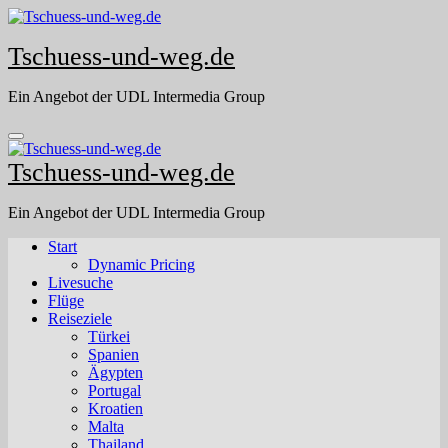
Skip
to
Tschuess-und-weg.de
content
Ein Angebot der UDL Intermedia Group
Tschuess-und-weg.de
Ein Angebot der UDL Intermedia Group
Start
Dynamic Pricing
Livesuche
Flüge
Reiseziele
Türkei
Spanien
Ägypten
Portugal
Kroatien
Malta
Thailand