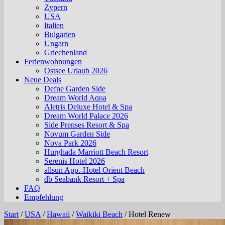
Zypern
USA
Italien
Bulgarien
Ungarn
Griechenland
Ferienwohnungen
Ostsee Urlaub 2026
Neue Deals
Defne Garden Side
Dream World Aqua
Aletris Deluxe Hotel & Spa
Dream World Palace 2026
Side Prenses Resort & Spa
Novum Garden Side
Nova Park 2026
Hurghada Marriott Beach Resort
Serenis Hotel 2026
allsun App.-Hotel Orient Beach
db Seabank Resort + Spa
FAQ
Empfehlung
Start
/
USA
/
Hawaii
/
Waikiki Beach
/
Hotel Renew