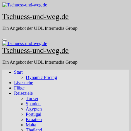
Skip
to
Tschuess-und-weg.de
content
Ein Angebot der UDL Intermedia Group
Tschuess-und-weg.de
Ein Angebot der UDL Intermedia Group
Start
Dynamic Pricing
Livesuche
Flüge
Reiseziele
Türkei
Spanien
Ägypten
Portugal
Kroatien
Malta
Thailand