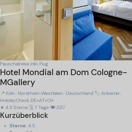
Pauschalreise inkl. Flug
Hotel Mondial am Dom Cologne-
MGallery
📍 Köln · Nordrhein-Westfalen · Deutschland
🏷 Anbieter:
HolidayCheck DE+AT+CH
★ 4.5 Sterne
🗓 7 Tage
🍽 Zi/Ü
Kurzüberblick
Sterne:
4.5