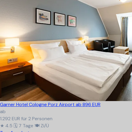
Garner Hotel Cologne Porz Airport
ab 896 EUR
ab
1.292 EUR
für 2 Personen
★ 4.5
🗓 7 Tage
🍽 Zi/Ü