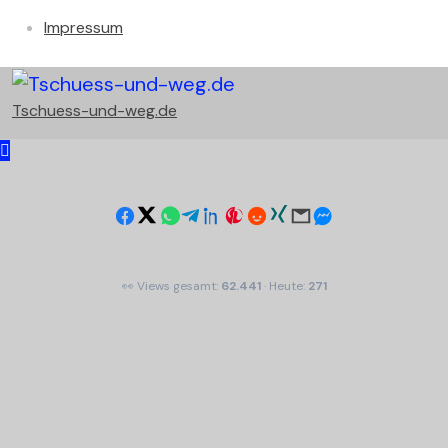
Impressum
Tschuess-und-weg.de
👀 Views gesamt:
62.441
· Heute:
271