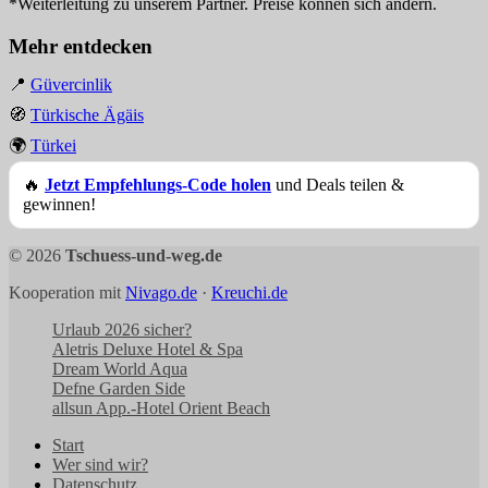
*Weiterleitung zu unserem Partner. Preise können sich ändern.
Mehr entdecken
📍
Güvercinlik
🧭
Türkische Ägäis
🌍
Türkei
🔥
Jetzt Empfehlungs-Code holen
und Deals teilen &
gewinnen!
© 2026
Tschuess-und-weg.de
Kooperation mit
Nivago.de
·
Kreuchi.de
Urlaub 2026 sicher?
Aletris Deluxe Hotel & Spa
Dream World Aqua
Defne Garden Side
allsun App.-Hotel Orient Beach
Start
Wer sind wir?
Datenschutz