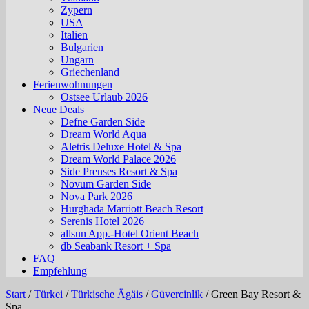
Zypern
USA
Italien
Bulgarien
Ungarn
Griechenland
Ferienwohnungen
Ostsee Urlaub 2026
Neue Deals
Defne Garden Side
Dream World Aqua
Aletris Deluxe Hotel & Spa
Dream World Palace 2026
Side Prenses Resort & Spa
Novum Garden Side
Nova Park 2026
Hurghada Marriott Beach Resort
Serenis Hotel 2026
allsun App.-Hotel Orient Beach
db Seabank Resort + Spa
FAQ
Empfehlung
Start
/
Türkei
/
Türkische Ägäis
/
Güvercinlik
/
Green Bay Resort &
Spa