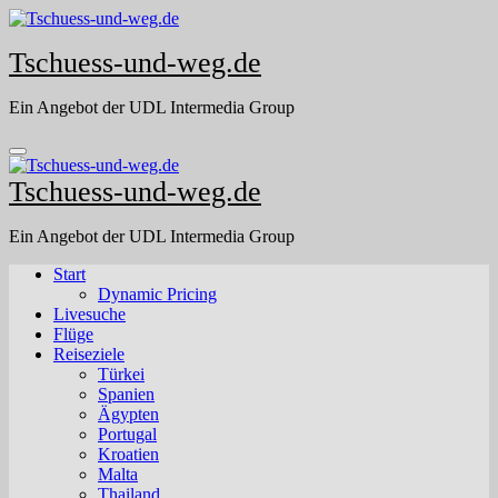
Skip
to
Tschuess-und-weg.de
content
Ein Angebot der UDL Intermedia Group
Tschuess-und-weg.de
Ein Angebot der UDL Intermedia Group
Start
Dynamic Pricing
Livesuche
Flüge
Reiseziele
Türkei
Spanien
Ägypten
Portugal
Kroatien
Malta
Thailand