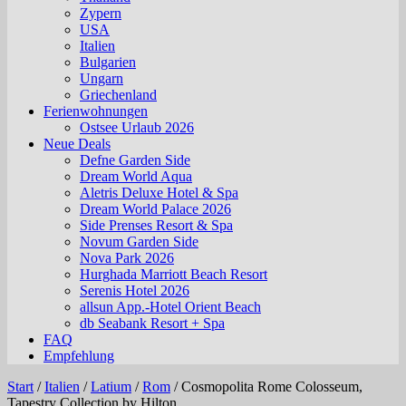
Zypern
USA
Italien
Bulgarien
Ungarn
Griechenland
Ferienwohnungen
Ostsee Urlaub 2026
Neue Deals
Defne Garden Side
Dream World Aqua
Aletris Deluxe Hotel & Spa
Dream World Palace 2026
Side Prenses Resort & Spa
Novum Garden Side
Nova Park 2026
Hurghada Marriott Beach Resort
Serenis Hotel 2026
allsun App.-Hotel Orient Beach
db Seabank Resort + Spa
FAQ
Empfehlung
Start
/
Italien
/
Latium
/
Rom
/
Cosmopolita Rome Colosseum,
Tapestry Collection by Hilton