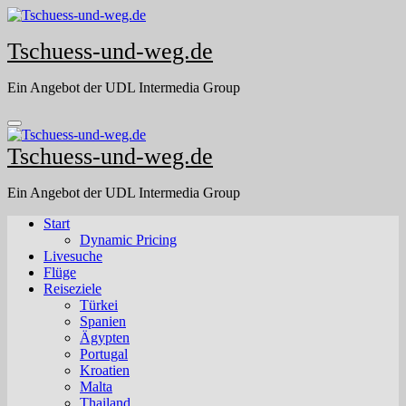
Skip
to
Tschuess-und-weg.de
content
Ein Angebot der UDL Intermedia Group
Tschuess-und-weg.de
Ein Angebot der UDL Intermedia Group
Start
Dynamic Pricing
Livesuche
Flüge
Reiseziele
Türkei
Spanien
Ägypten
Portugal
Kroatien
Malta
Thailand