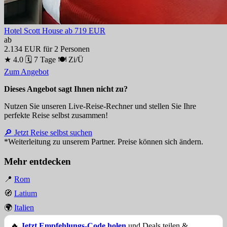
Hotel Scott House
ab 719 EUR
ab
2.134 EUR
für 2 Personen
★ 4.0
🗓 7 Tage
🍽 Zi/Ü
Zum Angebot
Dieses Angebot sagt Ihnen nicht zu?
Nutzen Sie unseren Live-Reise-Rechner und stellen Sie Ihre
perfekte Reise selbst zusammen!
🔎 Jetzt Reise selbst suchen
*Weiterleitung zu unserem Partner. Preise können sich ändern.
Mehr entdecken
📍
Rom
🧭
Latium
🌍
Italien
🔥
Jetzt Empfehlungs-Code holen
und Deals teilen &