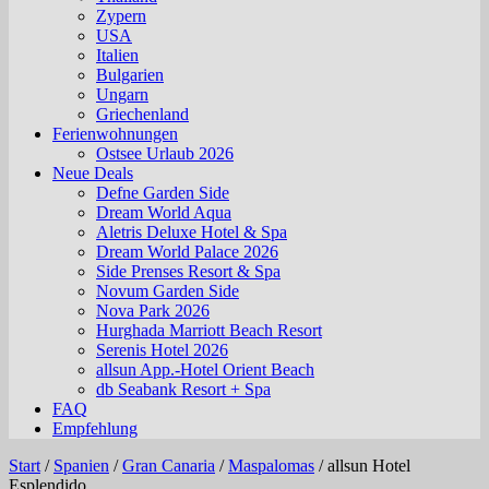
Zypern
USA
Italien
Bulgarien
Ungarn
Griechenland
Ferienwohnungen
Ostsee Urlaub 2026
Neue Deals
Defne Garden Side
Dream World Aqua
Aletris Deluxe Hotel & Spa
Dream World Palace 2026
Side Prenses Resort & Spa
Novum Garden Side
Nova Park 2026
Hurghada Marriott Beach Resort
Serenis Hotel 2026
allsun App.-Hotel Orient Beach
db Seabank Resort + Spa
FAQ
Empfehlung
Start
/
Spanien
/
Gran Canaria
/
Maspalomas
/
allsun Hotel
Esplendido