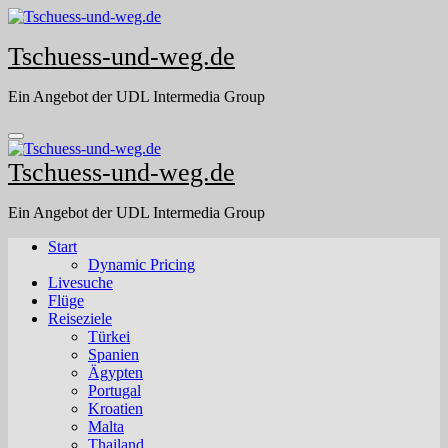
Skip
to
Tschuess-und-weg.de
content
Ein Angebot der UDL Intermedia Group
Tschuess-und-weg.de
Ein Angebot der UDL Intermedia Group
Start
Dynamic Pricing
Livesuche
Flüge
Reiseziele
Türkei
Spanien
Ägypten
Portugal
Kroatien
Malta
Thailand