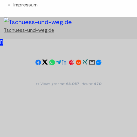
Impressum
Tschuess-und-weg.de
👀 Views gesamt:
63.057
· Heute:
470