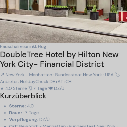
Pauschalreise inkl. Flug
DoubleTree Hotel by Hilton New
York City- Financial District
📍 New York - Manhattan · Bundesstaat New York · USA
🏷
Anbieter: HolidayCheck DE+AT+CH
★ 4.0 Sterne
🗓 7 Tage
🍽 DZ/Ü
Kurzüberblick
Sterne:
4.0
Dauer:
7 Tage
Verpflegung:
DZ/Ü
Ort:
New York - Manhattan · Bundesstaat New York ·