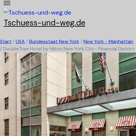
Skip
to
content
Tschuess-und-weg.de
Start
/
USA
/
Bundesstaat New York
/
New York - Manhattan
/
DoubleTree Hotel by Hilton New York City- Financial District