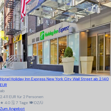
Hotel Holiday Inn Express New York City Wall Street
ab 2.140
EUR
ab
2.411 EUR
für 2 Personen
★ 4.0
🗓 7 Tage
🍽 DZ/Ü
Zum Angebot