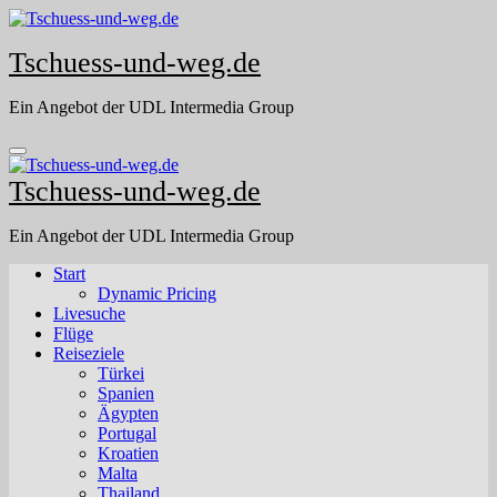
Skip
to
Tschuess-und-weg.de
content
Ein Angebot der UDL Intermedia Group
Tschuess-und-weg.de
Ein Angebot der UDL Intermedia Group
Start
Dynamic Pricing
Livesuche
Flüge
Reiseziele
Türkei
Spanien
Ägypten
Portugal
Kroatien
Malta
Thailand