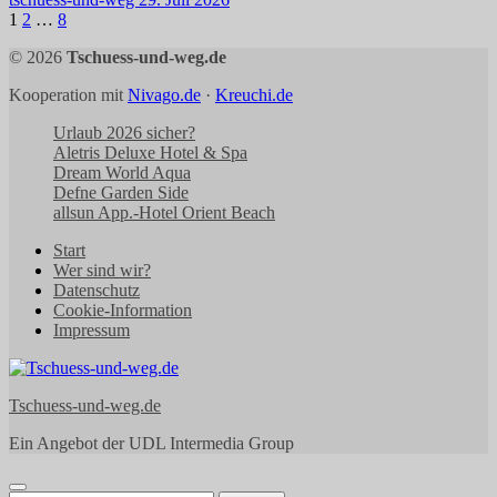
Seitennummerierung
1
2
…
8
der
© 2026
Tschuess-und-weg.de
Beiträge
Kooperation mit
Nivago.de
·
Kreuchi.de
Urlaub 2026 sicher?
Aletris Deluxe Hotel & Spa
Dream World Aqua
Defne Garden Side
allsun App.-Hotel Orient Beach
Start
Wer sind wir?
Datenschutz
Cookie-Information
Impressum
Tschuess-und-weg.de
Ein Angebot der UDL Intermedia Group