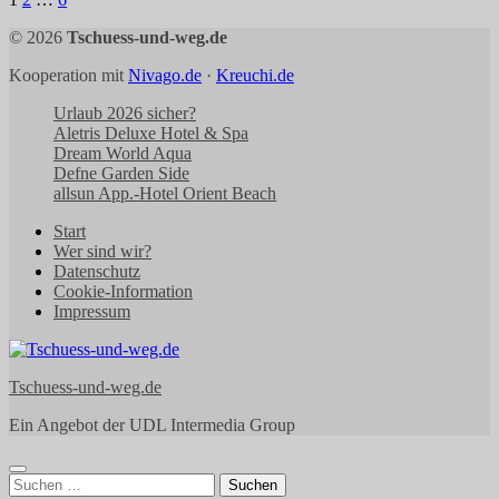
Seitennummerierung
der
© 2026
Tschuess-und-weg.de
Beiträge
Kooperation mit
Nivago.de
·
Kreuchi.de
Urlaub 2026 sicher?
Aletris Deluxe Hotel & Spa
Dream World Aqua
Defne Garden Side
allsun App.-Hotel Orient Beach
Start
Wer sind wir?
Datenschutz
Cookie-Information
Impressum
Tschuess-und-weg.de
Ein Angebot der UDL Intermedia Group
Suchen