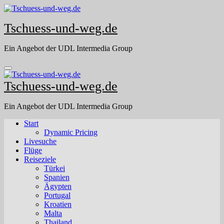
Skip
to
Tschuess-und-weg.de
content
Ein Angebot der UDL Intermedia Group
Tschuess-und-weg.de
Ein Angebot der UDL Intermedia Group
Start
Dynamic Pricing
Livesuche
Flüge
Reiseziele
Türkei
Spanien
Ägypten
Portugal
Kroatien
Malta
Thailand