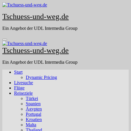
Skip
to
Tschuess-und-weg.de
content
Ein Angebot der UDL Intermedia Group
Tschuess-und-weg.de
Ein Angebot der UDL Intermedia Group
Start
Dynamic Pricing
Livesuche
Flüge
Reiseziele
Türkei
Spanien
Ägypten
Portugal
Kroatien
Malta
Thailand