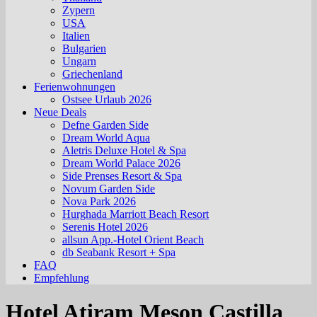
Zypern
USA
Italien
Bulgarien
Ungarn
Griechenland
Ferienwohnungen
Ostsee Urlaub 2026
Neue Deals
Defne Garden Side
Dream World Aqua
Aletris Deluxe Hotel & Spa
Dream World Palace 2026
Side Prenses Resort & Spa
Novum Garden Side
Nova Park 2026
Hurghada Marriott Beach Resort
Serenis Hotel 2026
allsun App.-Hotel Orient Beach
db Seabank Resort + Spa
FAQ
Empfehlung
Hotel Atiram Meson Castilla