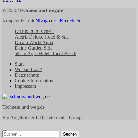
Seitennummerierung
der
© 2026
Tschuess-und-weg.de
Beiträge
Kooperation mit
Nivago.de
·
Kreuchi.de
Urlaub 2026 sicher?
Aletris Deluxe Hotel & Spa
Dream World Aqua
Defne Garden Side
allsun App.-Hotel Orient Beach
Start
Wer sind wir?
Datenschutz
Cookie-Information
Impressum
Tschuess-und-weg.de
Ein Angebot der UDL Intermedia Group
Suchen