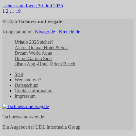
tschuess-und-weg
30. Juli 2026
Seitennummerierung
1
2
…
19
der
© 2026
Tschuess-und-weg.de
Beiträge
Kooperation mit
Nivago.de
·
Kreuchi.de
Urlaub 2026 sicher?
Aletris Deluxe Hotel & Spa
Dream World Aqua
Defne Garden Side
allsun App.-Hotel Orient Beach
Start
Wer sind wir?
Datenschutz
Cookie-Information
Impressum
Tschuess-und-weg.de
Ein Angebot der UDL Intermedia Group