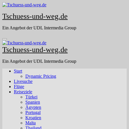
Skip
to
Tschuess-und-weg.de
content
Ein Angebot der UDL Intermedia Group
Tschuess-und-weg.de
Ein Angebot der UDL Intermedia Group
Start
Dynamic Pricing
Livesuche
Flüge
Reiseziele
Türkei
Spanien
Ägypten
Portugal
Kroatien
Malta
Thailand