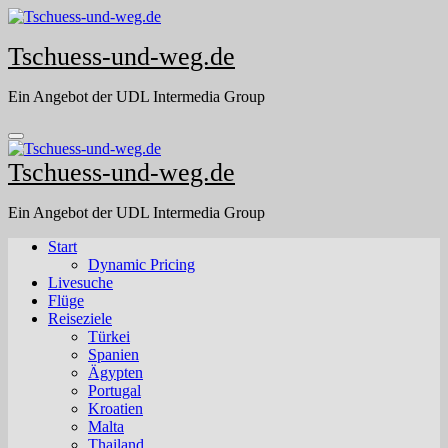
Skip
to
Tschuess-und-weg.de
content
Ein Angebot der UDL Intermedia Group
Tschuess-und-weg.de
Ein Angebot der UDL Intermedia Group
Start
Dynamic Pricing
Livesuche
Flüge
Reiseziele
Türkei
Spanien
Ägypten
Portugal
Kroatien
Malta
Thailand