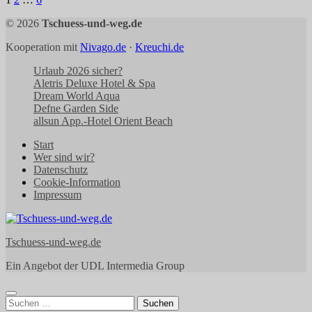
Seitennummerierung
der
© 2026
Tschuess-und-weg.de
Beiträge
Kooperation mit
Nivago.de
·
Kreuchi.de
Urlaub 2026 sicher?
Aletris Deluxe Hotel & Spa
Dream World Aqua
Defne Garden Side
allsun App.-Hotel Orient Beach
Start
Wer sind wir?
Datenschutz
Cookie-Information
Impressum
Tschuess-und-weg.de
Ein Angebot der UDL Intermedia Group
Suchen