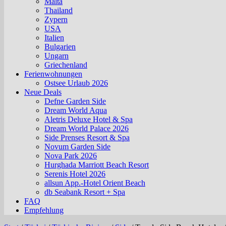
Malta
Thailand
Zypern
USA
Italien
Bulgarien
Ungarn
Griechenland
Ferienwohnungen
Ostsee Urlaub 2026
Neue Deals
Defne Garden Side
Dream World Aqua
Aletris Deluxe Hotel & Spa
Dream World Palace 2026
Side Prenses Resort & Spa
Novum Garden Side
Nova Park 2026
Hurghada Marriott Beach Resort
Serenis Hotel 2026
allsun App.-Hotel Orient Beach
db Seabank Resort + Spa
FAQ
Empfehlung