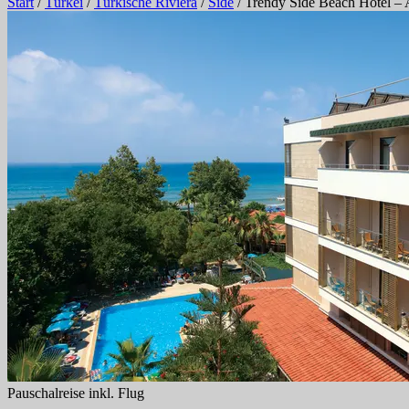
Start
/
Türkei
/
Türkische Riviera
/
Side
/
Trendy Side Beach Hotel – 
Pauschalreise inkl. Flug