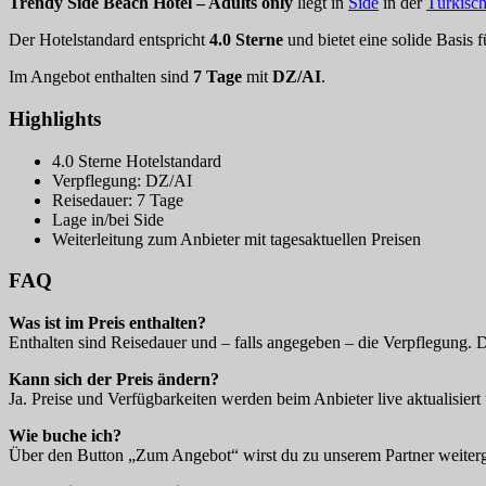
Trendy Side Beach Hotel – Adults only
liegt in
Side
in der
Türkisch
Der Hotelstandard entspricht
4.0 Sterne
und bietet eine solide Basis 
Im Angebot enthalten sind
7 Tage
mit
DZ/AI
.
Highlights
4.0 Sterne Hotelstandard
Verpflegung: DZ/AI
Reisedauer: 7 Tage
Lage in/bei Side
Weiterleitung zum Anbieter mit tagesaktuellen Preisen
FAQ
Was ist im Preis enthalten?
Enthalten sind Reisedauer und – falls angegeben – die Verpflegung. 
Kann sich der Preis ändern?
Ja. Preise und Verfügbarkeiten werden beim Anbieter live aktualisiert 
Wie buche ich?
Über den Button „Zum Angebot“ wirst du zu unserem Partner weitergel