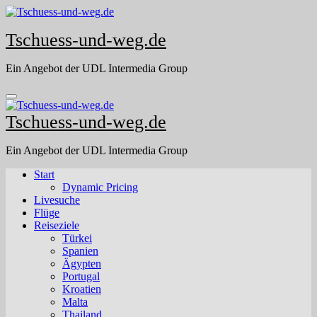
Skip
to
Tschuess-und-weg.de
content
Ein Angebot der UDL Intermedia Group
Tschuess-und-weg.de
Ein Angebot der UDL Intermedia Group
Start
Dynamic Pricing
Livesuche
Flüge
Reiseziele
Türkei
Spanien
Ägypten
Portugal
Kroatien
Malta
Thailand