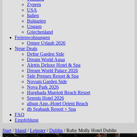
Zypern
USA
Italien
Bulgarien
Ungarn
Griechenland
Ferienwohnungen
Ostsee Urlaub 2026
Neue Deals
Defne Garden Side
Dream World Aqua
Aletris Deluxe Hotel & Spa
Dream World Palace 2026
Side Prenses Resort & Spa
Novum Garden Side
Nova Park 2026
Hurghada Marriott Beach Resort
Serenis Hotel 2026
allsun App.-Hotel Orient Beach
db Seabank Resort + Spa
FAQ
Empfehlung
Start
/
Irland
/
Leinster
/
Dublin
/
Ruby Molly Hotel Dublin