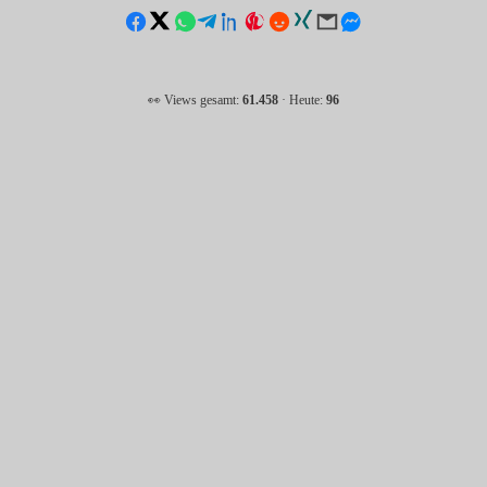
👀 Views gesamt:
61.458
· Heute:
96