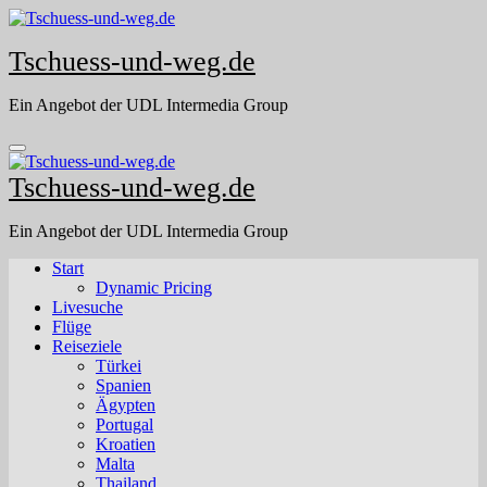
Skip
to
Tschuess-und-weg.de
content
Ein Angebot der UDL Intermedia Group
Tschuess-und-weg.de
Ein Angebot der UDL Intermedia Group
Start
Dynamic Pricing
Livesuche
Flüge
Reiseziele
Türkei
Spanien
Ägypten
Portugal
Kroatien
Malta
Thailand