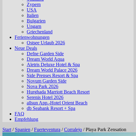
Zypern
USA
Italien
Bulgarien
Ungarn
Griechenland
Ferienwohnungen
Ostsee Urlaub 2026
Neue Deals
Defne Garden Side
Dream World Aqua
Aletris Deluxe Hotel & Spa
Dream World Palace 2026
Side Prenses Resort & Spa
Novum Garden Side
Nova Park 2026
Hurghada Marriott Beach Resort
Serenis Hotel 2026
allsun App.-Hotel Orient Beach
db Seabank Resort + Spa
FAQ
Empfehlung
Start
/
Spanien
/
Fuerteventura
/
Corralejo
/
Playa Park Zensation