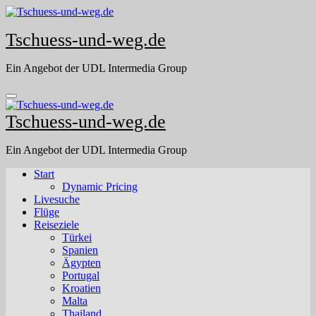
Skip
to
Tschuess-und-weg.de
content
Ein Angebot der UDL Intermedia Group
Tschuess-und-weg.de
Ein Angebot der UDL Intermedia Group
Start
Dynamic Pricing
Livesuche
Flüge
Reiseziele
Türkei
Spanien
Ägypten
Portugal
Kroatien
Malta
Thailand