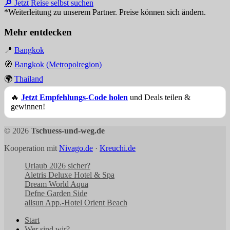
🔎 Jetzt Reise selbst suchen
*Weiterleitung zu unserem Partner. Preise können sich ändern.
Mehr entdecken
📍
Bangkok
🧭
Bangkok (Metropolregion)
🌍
Thailand
🔥
Jetzt Empfehlungs-Code holen
und Deals teilen &
gewinnen!
© 2026
Tschuess-und-weg.de
Kooperation mit
Nivago.de
·
Kreuchi.de
Urlaub 2026 sicher?
Aletris Deluxe Hotel & Spa
Dream World Aqua
Defne Garden Side
allsun App.-Hotel Orient Beach
Start
Wer sind wir?