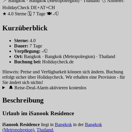
📍 Bangkok · Bangkok (Metropolregion) · Thailand
🏷 Anbieter:
HolidayCheck DE+AT+CH
★ 4.0 Sterne
🗓 7 Tage
🍽 -/Ü
Kurzüberblick
Sterne:
4.0
Dauer:
7 Tage
Verpflegung:
-/Ü
Ort:
Bangkok · Bangkok (Metropolregion) · Thailand
Buchung bei:
Holidaycheck.de
Hinweis: Preise und Verfügbarkeit können sich ändern. Buchung
erfolgt sicher über Holidaycheck. Wir erhalten eine Provision - für
Sie ändert sich nichts!
🔔 Reise-Deal-Alarm aktivieren
kostenlos
Beschreibung
Urlaub im iSanook Residence
iSanook Residence
liegt in
Bangkok
in der
Bangkok
(Metropolregion)
,
Thailand
.