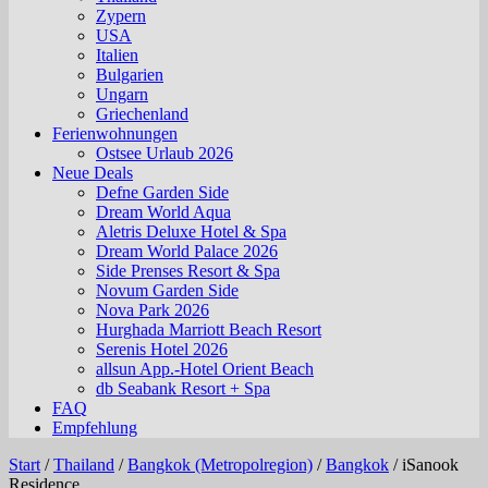
Zypern
USA
Italien
Bulgarien
Ungarn
Griechenland
Ferienwohnungen
Ostsee Urlaub 2026
Neue Deals
Defne Garden Side
Dream World Aqua
Aletris Deluxe Hotel & Spa
Dream World Palace 2026
Side Prenses Resort & Spa
Novum Garden Side
Nova Park 2026
Hurghada Marriott Beach Resort
Serenis Hotel 2026
allsun App.-Hotel Orient Beach
db Seabank Resort + Spa
FAQ
Empfehlung
Start
/
Thailand
/
Bangkok (Metropolregion)
/
Bangkok
/
iSanook
Residence