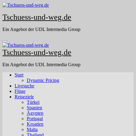
Skip
to
Tschuess-und-weg.de
content
Ein Angebot der UDL Intermedia Group
Tschuess-und-weg.de
Ein Angebot der UDL Intermedia Group
Start
Dynamic Pricing
Livesuche
Flüge
Reiseziele
Türkei
Spanien
Ägypten
Portugal
Kroatien
Malta
Thailand