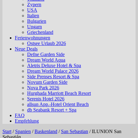
Zypern
USA
Italien
Bulgarien
Ungarn
Griechenland
Ferienwohnungen
Ostsee Urlaub 2026
Neue Deals
Defne Garden Side
Dream World Aqua
Aletris Deluxe Hotel & Spa
Dream World Palace 2026
Side Prenses Resort & Spa
Novum Garden Side
Nova Park 2026
Hurghada Marriott Beach Resort
Serenis Hotel 2026
allsun App.-Hotel Orient Beach
db Seabank Resort + Spa
FAQ
Empfehlung
Start
/
Spanien
/
Baskenland
/
San Sebastian
/
ILUNION San
Sebastián