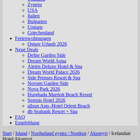
Zypern
USA
Italien
Bulgarien
Ungarn
Griechenland
Ferienwohnungen
Ostsee Urlaub 2026
Neue Deals
Defne Garden Side
Dream World Aqua
Aletris Deluxe Hotel & Spa
Dream World Palace 2026
Side Prenses Resort & Spa
Novum Garden Side
Nova Park 2026
Hurghada Marriott Beach Resort
Serenis Hotel 2026
allsun App.-Hotel Orient Beach
db Seabank Resort + Spa
FAQ
Empfehlung
Start
/
Island
/
Norðurland eystra / Nordost
/
Akureyri
/
Icelandair
Hotel Akureyri