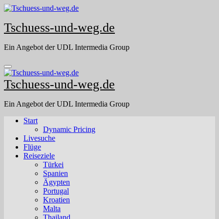
Skip
to
Tschuess-und-weg.de
content
Ein Angebot der UDL Intermedia Group
Tschuess-und-weg.de
Ein Angebot der UDL Intermedia Group
Start
Dynamic Pricing
Livesuche
Flüge
Reiseziele
Türkei
Spanien
Ägypten
Portugal
Kroatien
Malta
Thailand