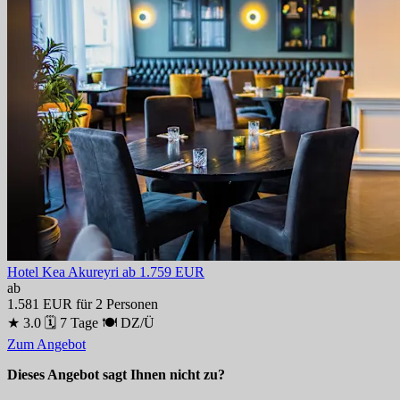
Hotel Kea Akureyri
ab 1.759 EUR
ab
1.581 EUR
für 2 Personen
★ 3.0
🗓 7 Tage
🍽 DZ/Ü
Zum Angebot
Dieses Angebot sagt Ihnen nicht zu?