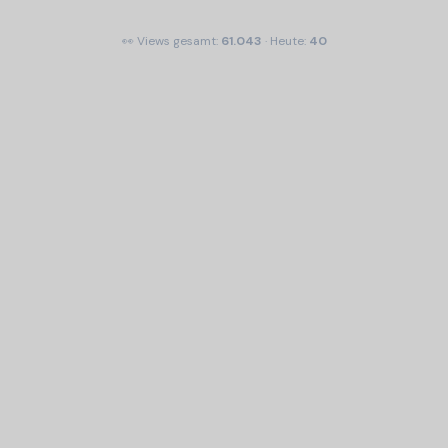
👀 Views gesamt:
61.043
· Heute:
40