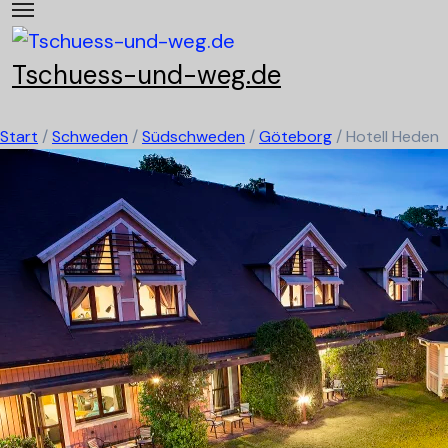
Skip
to
content
Tschuess-und-weg.de
Start
/
Schweden
/
Südschweden
/
Göteborg
/
Hotell Heden