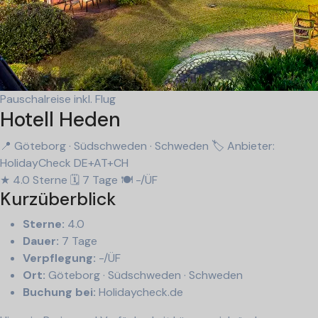
Pauschalreise inkl. Flug
Hotell Heden
📍 Göteborg · Südschweden · Schweden
🏷 Anbieter:
HolidayCheck DE+AT+CH
★ 4.0 Sterne
🗓 7 Tage
🍽 -/ÜF
Kurzüberblick
Sterne:
4.0
Dauer:
7 Tage
Verpflegung:
-/ÜF
Ort:
Göteborg · Südschweden · Schweden
Buchung bei:
Holidaycheck.de