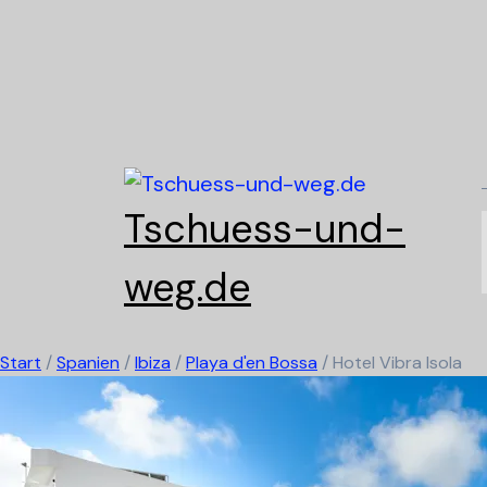
Skip
to
content
Tschuess-und-
weg.de
Start
/
Spanien
/
Ibiza
/
Playa d'en Bossa
/
Hotel Vibra Isola