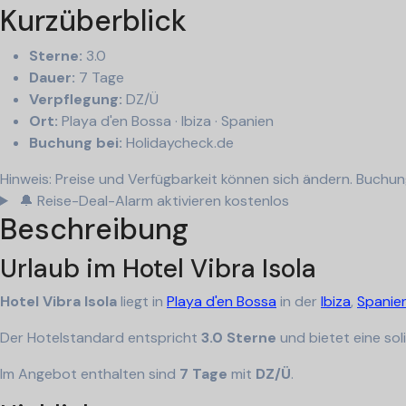
Kurzüberblick
Sterne:
3.0
Dauer:
7 Tage
Verpflegung:
DZ/Ü
Ort:
Playa d'en Bossa · Ibiza · Spanien
Buchung bei:
Holidaycheck.de
Hinweis: Preise und Verfügbarkeit können sich ändern. Buchung 
🔔 Reise-Deal-Alarm aktivieren
kostenlos
Beschreibung
Urlaub im Hotel Vibra Isola
Hotel Vibra Isola
liegt in
Playa d'en Bossa
in der
Ibiza
,
Spanie
Der Hotelstandard entspricht
3.0 Sterne
und bietet eine sol
Im Angebot enthalten sind
7 Tage
mit
DZ/Ü
.