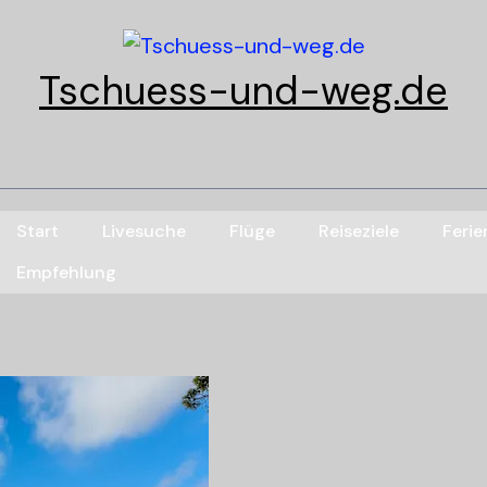
Tschuess-und-weg.de
Start
Livesuche
Flüge
Reiseziele
Feri
Empfehlung