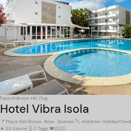
Pauschalreise inkl. Flug
Hotel Vibra Isola
📍 Playa d'en Bossa · Ibiza · Spanien
🏷 Anbieter: HolidayChe
★ 3.0 Sterne
🗓 7 Tage
🍽 DZ/Ü