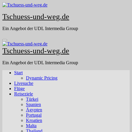
Skip
to
Tschuess-und-weg.de
content
Ein Angebot der UDL Intermedia Group
Tschuess-und-weg.de
Ein Angebot der UDL Intermedia Group
Start
Dynamic Pricing
Livesuche
Flüge
Reiseziele
Türkei
Spanien
Ägypten
Portugal
Kroatien
Malta
Thailand