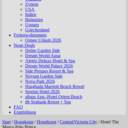
Zypern
USA
Italien
Bulgarien
Ungarn
Griechenland
Ferienwohnungen
Ostsee Urlaub 2026
Neue Deals
Defne Garden Side
Dream World Aqua
Aletris Deluxe Hotel & Spa
Dream World Palace 2026
Side Prenses Resort & Spa
Novum Garden Side
Nova Park 2026
Hurghada Marriott Beach Resort
Serenis Hotel 2026
allsun App.-Hotel Orient Beach
db Seabank Resort + Spa
FAQ
Empfehlung
Start
/
Hongkong
/
Hongkong
/
Central/Victoria City
/
Hotel The
Marco Polo Prince