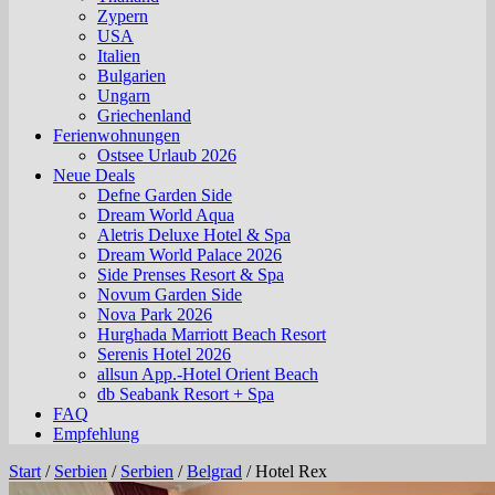
Zypern
USA
Italien
Bulgarien
Ungarn
Griechenland
Ferienwohnungen
Ostsee Urlaub 2026
Neue Deals
Defne Garden Side
Dream World Aqua
Aletris Deluxe Hotel & Spa
Dream World Palace 2026
Side Prenses Resort & Spa
Novum Garden Side
Nova Park 2026
Hurghada Marriott Beach Resort
Serenis Hotel 2026
allsun App.-Hotel Orient Beach
db Seabank Resort + Spa
FAQ
Empfehlung
Start
/
Serbien
/
Serbien
/
Belgrad
/
Hotel Rex