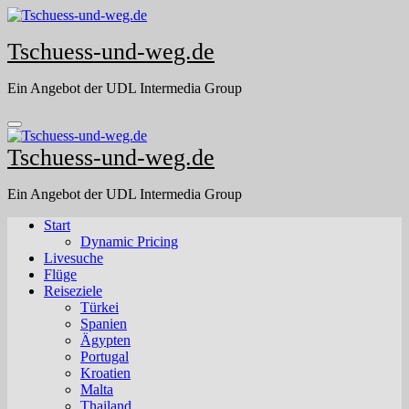
Skip
to
Tschuess-und-weg.de
content
Ein Angebot der UDL Intermedia Group
Tschuess-und-weg.de
Ein Angebot der UDL Intermedia Group
Start
Dynamic Pricing
Livesuche
Flüge
Reiseziele
Türkei
Spanien
Ägypten
Portugal
Kroatien
Malta
Thailand