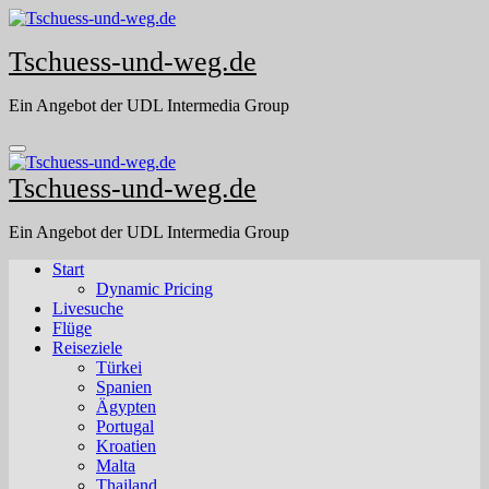
Skip
to
Tschuess-und-weg.de
content
Ein Angebot der UDL Intermedia Group
Tschuess-und-weg.de
Ein Angebot der UDL Intermedia Group
Start
Dynamic Pricing
Livesuche
Flüge
Reiseziele
Türkei
Spanien
Ägypten
Portugal
Kroatien
Malta
Thailand