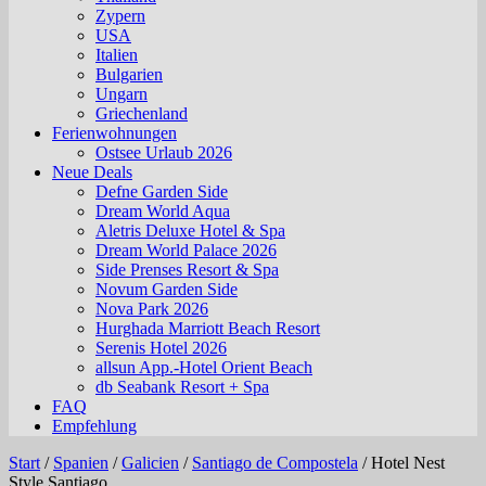
Zypern
USA
Italien
Bulgarien
Ungarn
Griechenland
Ferienwohnungen
Ostsee Urlaub 2026
Neue Deals
Defne Garden Side
Dream World Aqua
Aletris Deluxe Hotel & Spa
Dream World Palace 2026
Side Prenses Resort & Spa
Novum Garden Side
Nova Park 2026
Hurghada Marriott Beach Resort
Serenis Hotel 2026
allsun App.-Hotel Orient Beach
db Seabank Resort + Spa
FAQ
Empfehlung
Start
/
Spanien
/
Galicien
/
Santiago de Compostela
/
Hotel Nest
Style Santiago