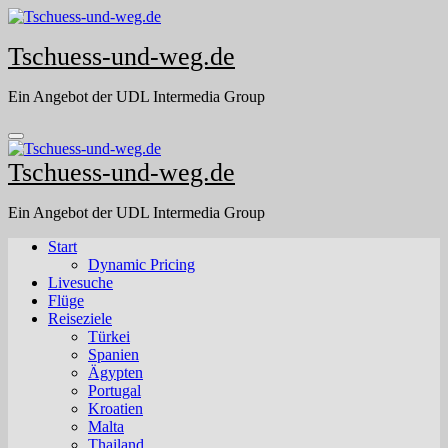
Skip
to
Tschuess-und-weg.de
content
Ein Angebot der UDL Intermedia Group
Tschuess-und-weg.de
Ein Angebot der UDL Intermedia Group
Start
Dynamic Pricing
Livesuche
Flüge
Reiseziele
Türkei
Spanien
Ägypten
Portugal
Kroatien
Malta
Thailand