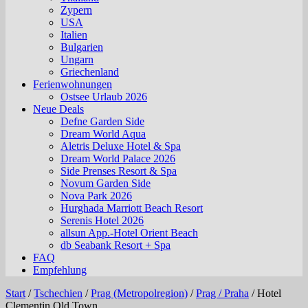
Zypern
USA
Italien
Bulgarien
Ungarn
Griechenland
Ferienwohnungen
Ostsee Urlaub 2026
Neue Deals
Defne Garden Side
Dream World Aqua
Aletris Deluxe Hotel & Spa
Dream World Palace 2026
Side Prenses Resort & Spa
Novum Garden Side
Nova Park 2026
Hurghada Marriott Beach Resort
Serenis Hotel 2026
allsun App.-Hotel Orient Beach
db Seabank Resort + Spa
FAQ
Empfehlung
Start
/
Tschechien
/
Prag (Metropolregion)
/
Prag / Praha
/
Hotel
Clementin Old Town