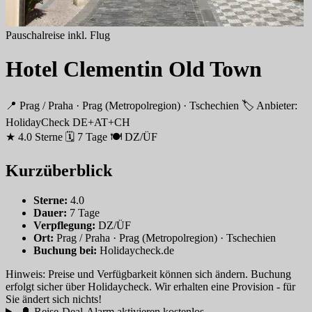
Pauschalreise inkl. Flug
Hotel Clementin Old Town
📍 Prag / Praha · Prag (Metropolregion) · Tschechien
🏷 Anbieter:
HolidayCheck DE+AT+CH
★ 4.0 Sterne
🗓 7 Tage
🍽 DZ/ÜF
Kurzüberblick
Sterne:
4.0
Dauer:
7 Tage
Verpflegung:
DZ/ÜF
Ort:
Prag / Praha · Prag (Metropolregion) · Tschechien
Buchung bei:
Holidaycheck.de
Hinweis: Preise und Verfügbarkeit können sich ändern. Buchung
erfolgt sicher über Holidaycheck. Wir erhalten eine Provision - für
Sie ändert sich nichts!
🔔 Reise-Deal-Alarm aktivieren
kostenlos