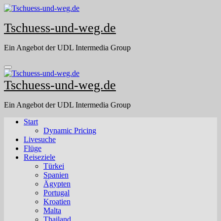
Skip
to
Tschuess-und-weg.de
content
Ein Angebot der UDL Intermedia Group
Tschuess-und-weg.de
Ein Angebot der UDL Intermedia Group
Start
Dynamic Pricing
Livesuche
Flüge
Reiseziele
Türkei
Spanien
Ägypten
Portugal
Kroatien
Malta
Thailand