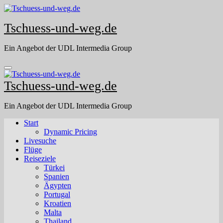
Skip
to
Tschuess-und-weg.de
content
Ein Angebot der UDL Intermedia Group
Tschuess-und-weg.de
Ein Angebot der UDL Intermedia Group
Start
Dynamic Pricing
Livesuche
Flüge
Reiseziele
Türkei
Spanien
Ägypten
Portugal
Kroatien
Malta
Thailand