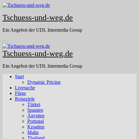
Skip
to
Tschuess-und-weg.de
content
Ein Angebot der UDL Intermedia Group
Tschuess-und-weg.de
Ein Angebot der UDL Intermedia Group
Start
Dynamic Pricing
Livesuche
Flüge
Reiseziele
Türkei
Spanien
Ägypten
Portugal
Kroatien
Malta
Thailand