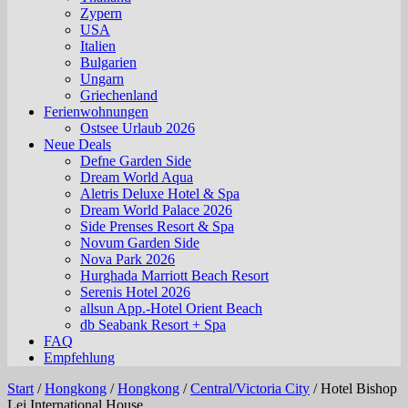
Zypern
USA
Italien
Bulgarien
Ungarn
Griechenland
Ferienwohnungen
Ostsee Urlaub 2026
Neue Deals
Defne Garden Side
Dream World Aqua
Aletris Deluxe Hotel & Spa
Dream World Palace 2026
Side Prenses Resort & Spa
Novum Garden Side
Nova Park 2026
Hurghada Marriott Beach Resort
Serenis Hotel 2026
allsun App.-Hotel Orient Beach
db Seabank Resort + Spa
FAQ
Empfehlung
Start
/
Hongkong
/
Hongkong
/
Central/Victoria City
/
Hotel Bishop
Lei International House