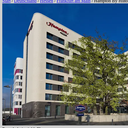
Start
/
Deutschland
/
Hessen
/
Frankfurt am Main
/
Hampton By Hilton