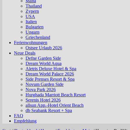
Malta
Thailand
Zypern
USA
Italien
Bulgarien
Ungarn
Griechenland
Ferienwohnungen
Ostsee Urlaub 2026
Neue Deals
Defne Garden Side
Dream World Aqua
Aletris Deluxe Hotel & Spa
Dream World Palace 2026
Side Prenses Resort & Spa
Novum Garden Side
Nova Park 2026
Hurghada Marriott Beach Resort
Serenis Hotel 2026
allsun App.-Hotel Orient Beach
db Seabank Resort + Spa
FAQ
Empfehlung