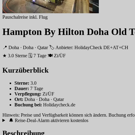
Pauschalreise inkl. Flug
Hampton By Hilton Doha Old 
📍 Doha · Doha · Qatar
🏷 Anbieter: HolidayCheck DE+AT+CH
★ 3.0 Sterne
🗓 7 Tage
🍽 Zi/ÜF
Kurzüberblick
Sterne:
3.0
Dauer:
7 Tage
Verpflegung:
Zi/ÜF
Ort:
Doha · Doha · Qatar
Buchung bei:
Holidaycheck.de
Hinweis: Preise und Verfügbarkeit können sich ändern. Buchung erfolgt
🔔 Reise-Deal-Alarm aktivieren
kostenlos
Beschreibung