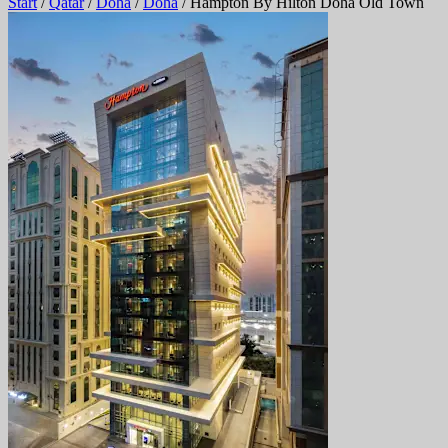
Start
/
Qatar
/
Doha
/
Doha
/
Hampton By Hilton Doha Old Town