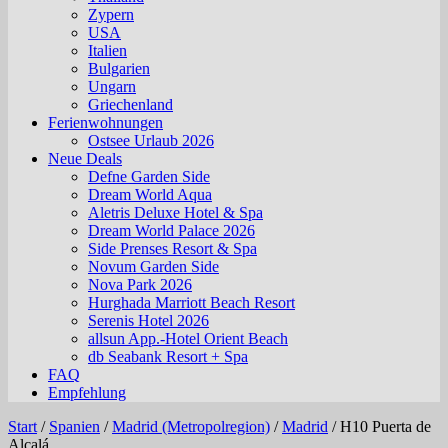
Zypern
USA
Italien
Bulgarien
Ungarn
Griechenland
Ferienwohnungen
Ostsee Urlaub 2026
Neue Deals
Defne Garden Side
Dream World Aqua
Aletris Deluxe Hotel & Spa
Dream World Palace 2026
Side Prenses Resort & Spa
Novum Garden Side
Nova Park 2026
Hurghada Marriott Beach Resort
Serenis Hotel 2026
allsun App.-Hotel Orient Beach
db Seabank Resort + Spa
FAQ
Empfehlung
Start
/
Spanien
/
Madrid (Metropolregion)
/
Madrid
/
H10 Puerta de
Alcalá