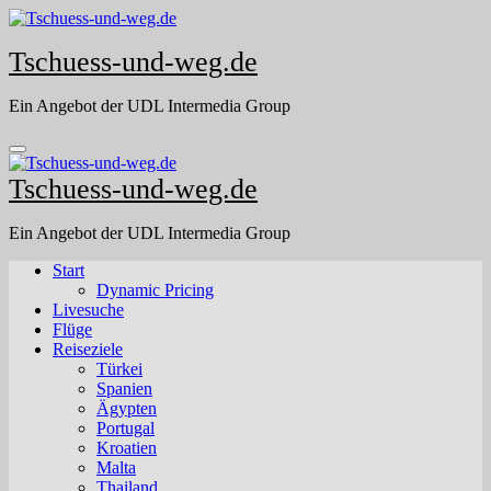
Skip
to
Tschuess-und-weg.de
content
Ein Angebot der UDL Intermedia Group
Tschuess-und-weg.de
Ein Angebot der UDL Intermedia Group
Start
Dynamic Pricing
Livesuche
Flüge
Reiseziele
Türkei
Spanien
Ägypten
Portugal
Kroatien
Malta
Thailand