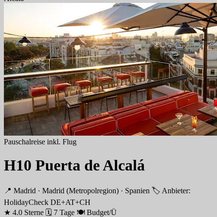
Pauschalreise inkl. Flug
H10 Puerta de Alcalá
📍 Madrid · Madrid (Metropolregion) · Spanien
🏷 Anbieter:
HolidayCheck DE+AT+CH
★ 4.0 Sterne
🗓 7 Tage
🍽 Budget/Ü