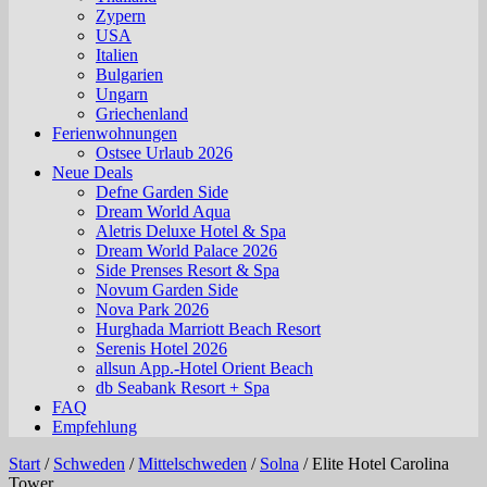
Zypern
USA
Italien
Bulgarien
Ungarn
Griechenland
Ferienwohnungen
Ostsee Urlaub 2026
Neue Deals
Defne Garden Side
Dream World Aqua
Aletris Deluxe Hotel & Spa
Dream World Palace 2026
Side Prenses Resort & Spa
Novum Garden Side
Nova Park 2026
Hurghada Marriott Beach Resort
Serenis Hotel 2026
allsun App.-Hotel Orient Beach
db Seabank Resort + Spa
FAQ
Empfehlung
Start
/
Schweden
/
Mittelschweden
/
Solna
/
Elite Hotel Carolina
Tower