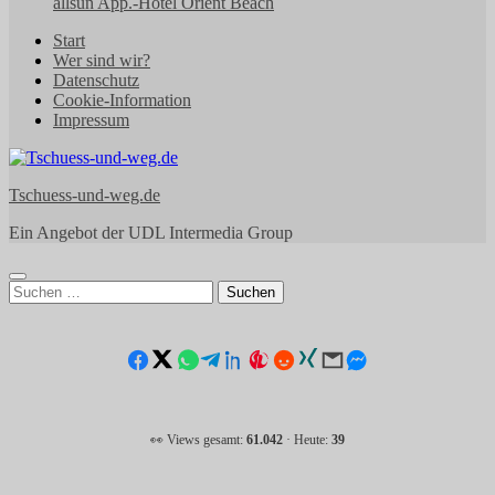
allsun App.-Hotel Orient Beach
Start
Wer sind wir?
Datenschutz
Cookie-Information
Impressum
Tschuess-und-weg.de
Ein Angebot der UDL Intermedia Group
Suchen
nach:
👀 Views gesamt:
61.042
· Heute:
39