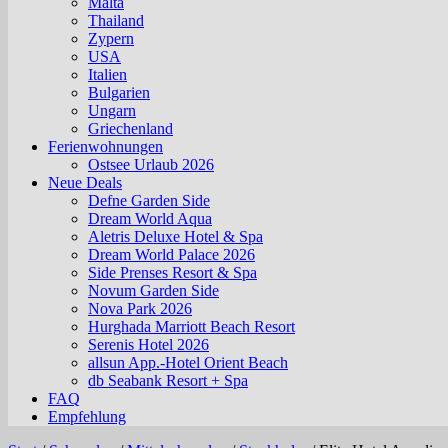
Malta
Thailand
Zypern
USA
Italien
Bulgarien
Ungarn
Griechenland
Ferienwohnungen
Ostsee Urlaub 2026
Neue Deals
Defne Garden Side
Dream World Aqua
Aletris Deluxe Hotel & Spa
Dream World Palace 2026
Side Prenses Resort & Spa
Novum Garden Side
Nova Park 2026
Hurghada Marriott Beach Resort
Serenis Hotel 2026
allsun App.-Hotel Orient Beach
db Seabank Resort + Spa
FAQ
Empfehlung