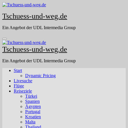
Skip
to
Tschuess-und-weg.de
content
Ein Angebot der UDL Intermedia Group
Tschuess-und-weg.de
Ein Angebot der UDL Intermedia Group
Start
Dynamic Pricing
Livesuche
Flüge
Reiseziele
Türkei
Spanien
Ägypten
Portugal
Kroatien
Malta
Thailand