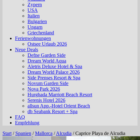
Zypern
USA
Italien
Bulgarien
Ungarn
Griechenland
Ferienwohnungen
Ostsee Urlaub 2026
Neue Deals
Defne Garden Side
Dream World Aqua
Aletris Deluxe Hotel & Spa
Dream World Palace 2026
Side Prenses Resort & Spa
Novum Garden Side
Nova Park 2026
Hurghada Marriott Beach Resort
Serenis Hotel 2026
allsun App.-Hotel Orient Beach
db Seabank Resort + Spa
FAQ
Empfehlung
Start
/
Spanien
/
Mallorca
/
Alcudia
/
Caprice Playa de Alcudia