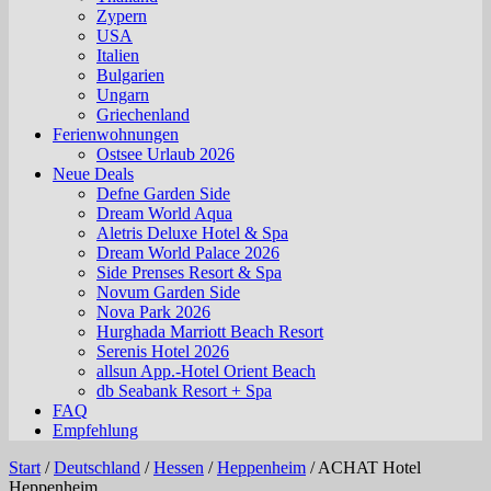
Zypern
USA
Italien
Bulgarien
Ungarn
Griechenland
Ferienwohnungen
Ostsee Urlaub 2026
Neue Deals
Defne Garden Side
Dream World Aqua
Aletris Deluxe Hotel & Spa
Dream World Palace 2026
Side Prenses Resort & Spa
Novum Garden Side
Nova Park 2026
Hurghada Marriott Beach Resort
Serenis Hotel 2026
allsun App.-Hotel Orient Beach
db Seabank Resort + Spa
FAQ
Empfehlung
Start
/
Deutschland
/
Hessen
/
Heppenheim
/
ACHAT Hotel
Heppenheim