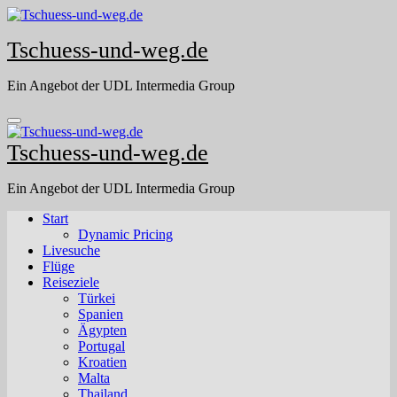
Skip
to
Tschuess-und-weg.de
content
Ein Angebot der UDL Intermedia Group
Tschuess-und-weg.de
Ein Angebot der UDL Intermedia Group
Start
Dynamic Pricing
Livesuche
Flüge
Reiseziele
Türkei
Spanien
Ägypten
Portugal
Kroatien
Malta
Thailand