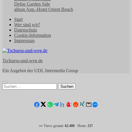
Defne Garden Side
allsun App.-Hotel Orient Beach
Start
Wer sind wir?
Datenschutz
Cookie-Information
Impressum
Tschuess-und-weg.de
Ein Angebot der UDL Intermedia Group
Suchen
nach:
👀 Views gesamt:
62.408
· Heute:
237