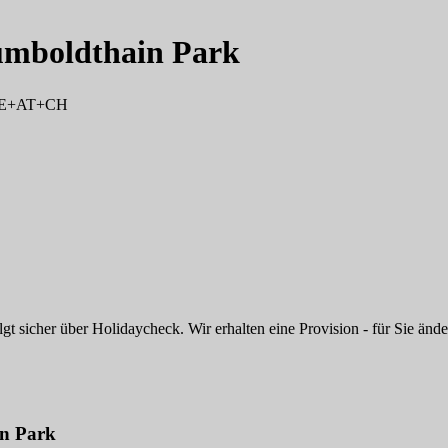
umboldthain Park
 DE+AT+CH
 sicher über Holidaycheck. Wir erhalten eine Provision - für Sie änder
in Park