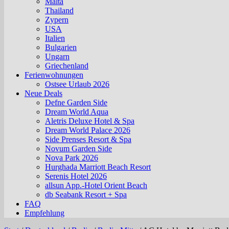
Malta
Thailand
Zypern
USA
Italien
Bulgarien
Ungarn
Griechenland
Ferienwohnungen
Ostsee Urlaub 2026
Neue Deals
Defne Garden Side
Dream World Aqua
Aletris Deluxe Hotel & Spa
Dream World Palace 2026
Side Prenses Resort & Spa
Novum Garden Side
Nova Park 2026
Hurghada Marriott Beach Resort
Serenis Hotel 2026
allsun App.-Hotel Orient Beach
db Seabank Resort + Spa
FAQ
Empfehlung