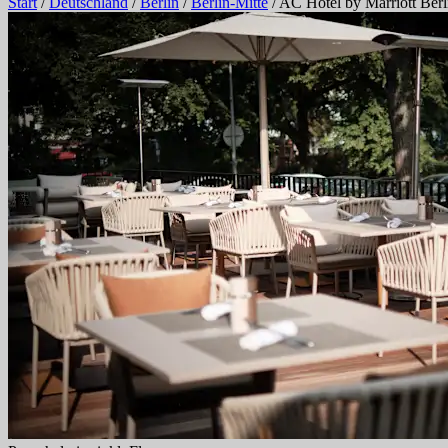
Start
/
Deutschland
/
Berlin
/
Berlin-Mitte
/
AC Hotel by Marriott Ber